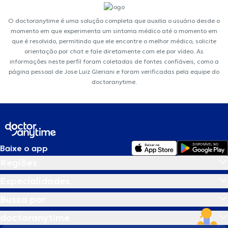
O doctoranytime é uma solução completa que auxilia o usuário desde o
momento em que experimenta um sintoma médico até o momento em
que é resolvido, permitindo que ele encontre o melhor médico, solicite
orientação por chat e fale diretamente com ele por vídeo. As
informações neste perfil foram coletadas de fontes confiáveis, como a
página pessoal de Jose Luiz Gleriani e foram verificadas pela equipe do
doctoranytime.
Baixe o app
Regiões
Especialidades
Busca por
doctoranytime