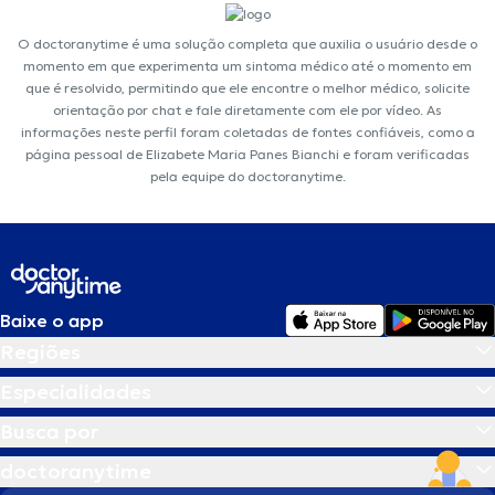
O doctoranytime é uma solução completa que auxilia o usuário desde o
momento em que experimenta um sintoma médico até o momento em
que é resolvido, permitindo que ele encontre o melhor médico, solicite
orientação por chat e fale diretamente com ele por vídeo. As
informações neste perfil foram coletadas de fontes confiáveis, como a
página pessoal de Elizabete Maria Panes Bianchi e foram verificadas
pela equipe do doctoranytime.
Baixe o app
Regiões
Especialidades
Busca por
doctoranytime