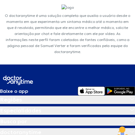
O doctoranytime é uma solução completa que auxilia o usuário desde o
momento em que experimenta um sintoma médico até o momento em
que é resolvido, permitindo que ele encontre o melhor médico, solicite
orientação por chat e fale diretamente com ele por vídeo. As
informações neste perfil foram coletadas de fontes confiáveis, como a
página pessoal de Samuel Verter e foram verificadas pela equipe do
doctoranytime.
Baixe o app
Regiões
Especialidades
Busca por
doctoranytime