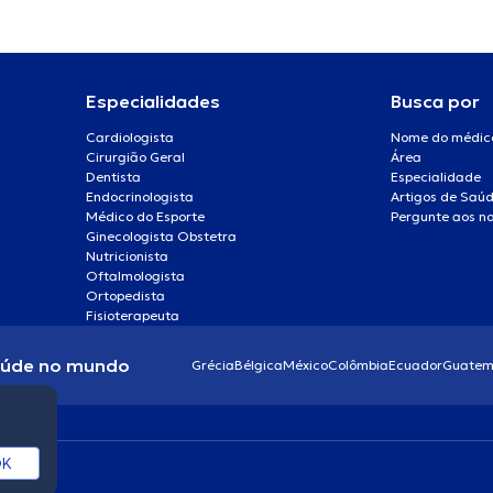
Especialidades
Busca por
Cardiologista
Nome do médic
Cirurgião Geral
Área
Dentista
Especialidade
Endocrinologista
Artigos de Saú
Médico do Esporte
Pergunte aos no
Ginecologista Obstetra
Nutricionista
Oftalmologista
Ortopedista
Fisioterapeuta
aúde no mundo
Grécia
Bélgica
México
Colômbia
Ecuador
Guatem
K