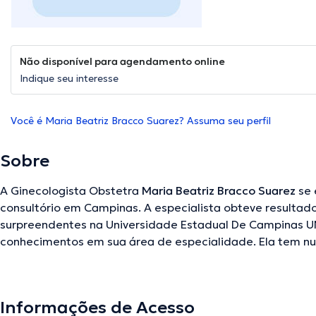
Não disponível para agendamento online
Indique seu interesse
Você é Maria Beatriz Bracco Suarez? Assuma seu perfil
Sobre
A Ginecologista Obstetra
Maria Beatriz Bracco Suarez
se 
consultório em Campinas. A especialista obteve resulta
surpreendentes na Universidade Estadual De Campinas 
conhecimentos em sua área de especialidade. Ela tem n
laboral no seu âmbito de estudo. Ademais, ela faz parte 
médicas. Maria Beatriz Bracco Suarez participou de consi
buscando ter uma formação contínua em sua área de espe
Informações de Acesso
importantes publicações. Inglês Português Espanhol são a