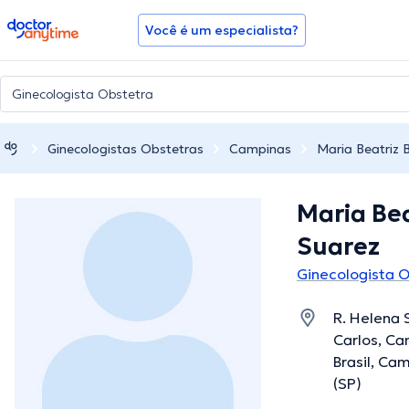
doctoranytime
Você é um especialista?
Ginecologistas Obstetras
Campinas
Maria Beatriz 
Maria Bea
Suarez
Ginecologista 
R. Helena 
Carlos, Ca
Brasil, Ca
(SP)