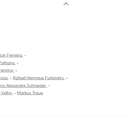
lton Ferreira
Politano
rentino
Rosa
Rafael Henrique Furlaneto
ano Alexandre Schneider
o Velho
Markus Traue