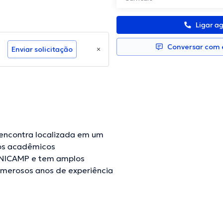
Ligar a
Conversar com e
Enviar solicitação
encontra localizada em um
dos acadêmicos
UNICAMP e tem amplos
umerosos anos de experiência
de diversas associações
deráveis conferências
cialização e já escreveu
s línguas que usa a