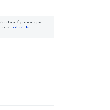
ioridade. É por isso que
m nossa
política de