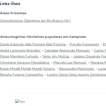
Links Úteis
Áreas Próximas
Ginecologistas Obstetras em Rio Branco (AC)
Ginecologistas Obstetras populares em Campinas
Danilo Eduardo Abib Pastore Abib Pastore
Priscilla Figueiredo
E
André Lorenzetti Brandão
Celizabel Aparecida Marques
Carlos 
Flavia Mambrini Furtado
Silvia Joly Mattos
Juliana Oquendo Flo
Christiane Vanessa Magdalena
Marcelo Luis Nomura
Mariana 
Karen Morelli Morelli Morelli Soriano
Alessandra Mantovani
Luci
Renata Fogaça Campanha
Lorena Gloria Silvia Aguirre Zambran