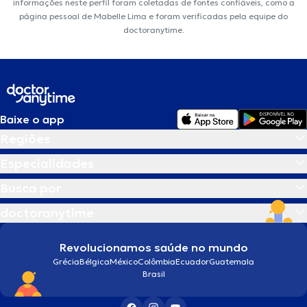
informações neste perfil foram coletadas de fontes confiáveis, como a
página pessoal de Mabelle Lima e foram verificadas pela equipe do
doctoranytime.
Baixe o app
Regiões
Especialidades
Busca por
doctoranytime
Revolucionamos saúde no mundo
Grécia
Bélgica
México
Colômbia
Ecuador
Guatemala
Brasil