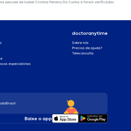
ina pessoal de Isabel Cristina Pereira Da Cunha e foram verificadas
doctoranytime
o
Sobre nós
Precisa de ajuda?
Teleconsulta
de
ssos especialistas
ala
Brasil
Baixe o app