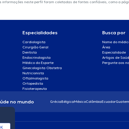
 As informações neste perfil foram coletadas de fontes confiáveis, como a pág
Especialidades
Busca por
Cardiologista
Nome do médic
Cirurgião Geral
Área
Dentista
Especialidade
Endocrinologista
Artigos de Saú
Médico do Esporte
Pergunte aos no
Ginecologista Obstetra
Nutricionista
Oftalmologista
Ortopedista
Fisioterapeuta
aúde no mundo
Grécia
Bélgica
México
Colômbia
Ecuador
Guatem
K