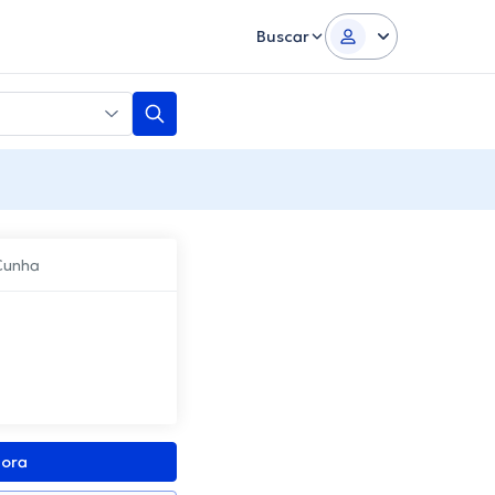
Buscar
 Cunha
gora