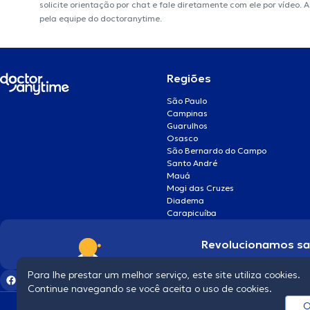
solicite orientação por chat e fale diretamente com ele por vídeo.
pela equipe do doctoranytime.
Regiões
São Paulo
Campinas
Guarulhos
Osasco
São Bernardo do Campo
Santo André
Mauá
Mogi das Cruzes
Diadema
Carapicuíba
Revolucionamos s
Para lhe prestar um melhor serviço, este site utiliza cookies.
Continue navegando se você aceita o uso de cookies.
O