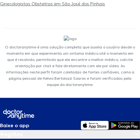
Ginecologistas Obstetras em São José dos Pinhais
O doctoranytime é uma solução completa que auxilia o usuário desde o
momento em que experimenta um sintoma médico até o momento em
que é resolvido, permitindo que ele encontre o melhor médico, solicite
orientação por chat e fale diretamente com ele por vídeo. As
informações neste perfil foram coletadas de fontes confiáveis, como a
página pessoal de Helvio Bertolozzi Soares e foram verificadas pela
equipe do doctoranytime.
Baixe o app
Regiões