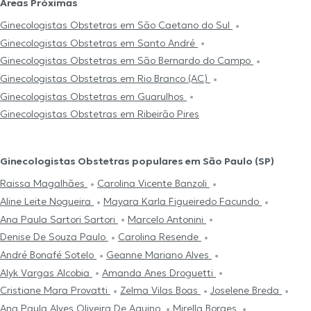
Áreas Próximas
Ginecologistas Obstetras em São Caetano do Sul
Ginecologistas Obstetras em Santo André
Ginecologistas Obstetras em São Bernardo do Campo
Ginecologistas Obstetras em Rio Branco (AC)
Ginecologistas Obstetras em Guarulhos
Ginecologistas Obstetras em Ribeirão Pires
Ginecologistas Obstetras populares em São Paulo (SP)
Raissa Magalhães
Carolina Vicente Banzoli
Aline Leite Nogueira
Mayara Karla Figueiredo Facundo
Ana Paula Sartori Sartori
Marcelo Antonini
Denise De Souza Paulo
Carolina Resende
André Bonafé Sotelo
Geanne Mariano Alves
Alyk Vargas Alcobia
Amanda Anes Droguetti
Cristiane Mara Provatti
Zelma Vilas Boas
Joselene Breda
Ana Paula Alves Oliveira De Aquino
Mirella Borges