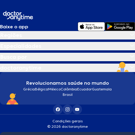
Baixe o app
Regiões
Especialidades
Busca por
doctoranytime
Revolucionamos saúde no mundo
Grécia
Bélgica
México
Colômbia
Ecuador
Guatemala
Brasil
Condições gerais
© 2026 doctoranytime