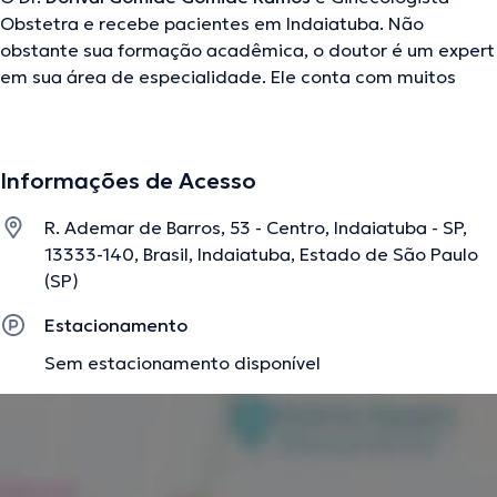
Obstetra e recebe pacientes em Indaiatuba. Não
obstante sua formação acadêmica, o doutor é um expert
em sua área de especialidade. Ele conta com muitos
anos de experiência laboral no seu âmbito de estudo. Ao
mesmo tempo, ele faz parte de diversas associações
médicas. Dorival Gomide Gomide Ramos esteve presente
Informações de Acesso
em diversas conferências com a meta de ter uma
formação contínua no seu tema de especialização e já
R. Ademar de Barros, 53 - Centro, Indaiatuba - SP,
produziu diferentes artigos.
13333-140, Brasil, Indaiatuba, Estado de São Paulo
(SP)
A descrição foi editada pela equipe do doctoranytime, baseada em
Estacionamento
informações verificadas.
Sem estacionamento disponível