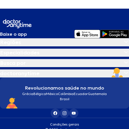
Baixe o app
Regiões
Especialidades
Busca por
doctoranytime
Revolucionamos saúde no mundo
Grécia
Bélgica
México
Colômbia
Ecuador
Guatemala
Brasil
Condições gerais