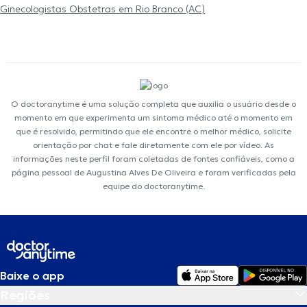
Ginecologistas Obstetras em Rio Branco (AC)
O doctoranytime é uma solução completa que auxilia o usuário desde o
momento em que experimenta um sintoma médico até o momento em
que é resolvido, permitindo que ele encontre o melhor médico, solicite
orientação por chat e fale diretamente com ele por vídeo. As
informações neste perfil foram coletadas de fontes confiáveis, como a
página pessoal de Augustina Alves De Oliveira e foram verificadas pela
equipe do doctoranytime.
Baixe o app
Regiões