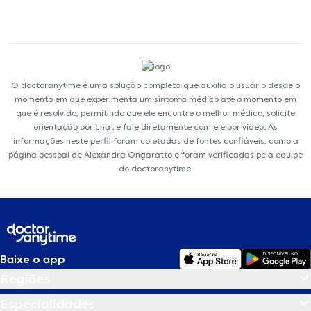
O doctoranytime é uma solução completa que auxilia o usuário desde o
momento em que experimenta um sintoma médico até o momento em
que é resolvido, permitindo que ele encontre o melhor médico, solicite
orientação por chat e fale diretamente com ele por vídeo. As
informações neste perfil foram coletadas de fontes confiáveis, como a
página pessoal de Alexandra Ongaratto e foram verificadas pela equipe
do doctoranytime.
Baixe o app
Regiões
Especialidades