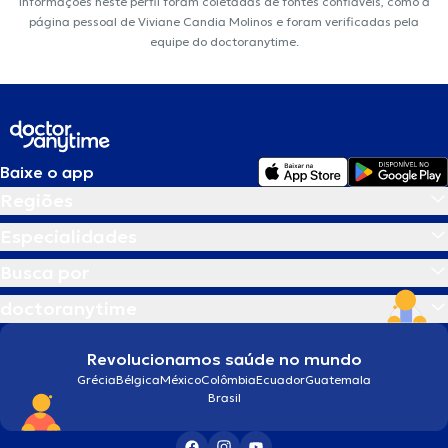
informações neste perfil foram coletadas de fontes confiáveis, como a
página pessoal de Viviane Candia Molinos e foram verificadas pela
equipe do doctoranytime.
Baixe o app
Regiões
Especialidades
Busca por
doctoranytime
Revolucionamos saúde no mundo
Grécia
Bélgica
México
Colômbia
Ecuador
Guatemala
Brasil