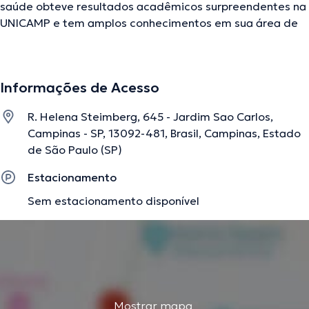
saúde obteve resultados acadêmicos surpreendentes na
UNICAMP e tem amplos conhecimentos em sua área de
especialidade. A médica em questão conta com vários
anos de experiência laboral no seu ramo de experiência.
Adicionalmente, ela faz parte de diversas associações
Informações de Acesso
médicas. Daniella Cincoetti esteve presente em múltiplas
conferências com a finalidade de ter uma formação
R. Helena Steimberg, 645 - Jardim Sao Carlos,
contínua em seu âmbito de especialização e produziu
Campinas - SP, 13092-481, Brasil, Campinas, Estado
importantes artigos.
de São Paulo (SP)
Estacionamento
A descrição foi editada pela equipe do doctoranytime, baseada em
Sem estacionamento disponível
informações verificadas.
Mostrar mapa