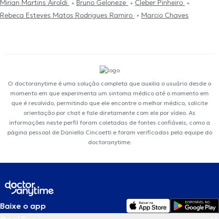
Mirian Martins Airoldi
Bruno Geloneze
Cleber Pinheiro
Rebeca Esteves Matos Rodrigues Ramiro
Marcio Chaves
O doctoranytime é uma solução completa que auxilia o usuário desde o
momento em que experimenta um sintoma médico até o momento em
que é resolvido, permitindo que ele encontre o melhor médico, solicite
orientação por chat e fale diretamente com ele por vídeo. As
informações neste perfil foram coletadas de fontes confiáveis, como a
página pessoal de Daniella Cincoetti e foram verificadas pela equipe do
doctoranytime.
Baixe o app