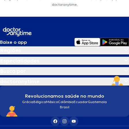
doctoranytime.
Baixe o app
Regiões
Especialidades
Busca por
doctoranytime
Revolucionamos saúde no mundo
Grécia
Bélgica
México
Colômbia
Ecuador
Guatemala
Brasil