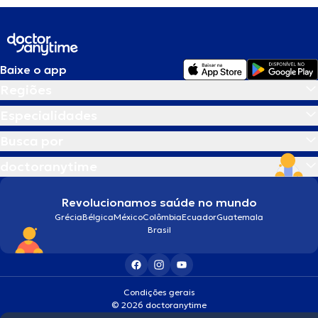
Baixe o app
Regiões
Especialidades
Busca por
doctoranytime
Revolucionamos saúde no mundo
Grécia
Bélgica
México
Colômbia
Ecuador
Guatemala
Brasil
Condições gerais
© 2026 doctoranytime