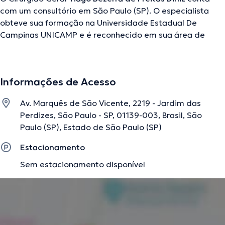
com um consultório em São Paulo (SP). O especialista
obteve sua formação na Universidade Estadual De
Campinas UNICAMP e é reconhecido em sua área de
especialidade. Este especialista conta com vários anos
de experiência laboral no seu ramo de experiência. Ao
mesmo tempo, ele faz parte de diversas associações
Informações de Acesso
médicas. Tiago Bezerra de Freitas Diniz participou de
consideráveis conferências visando ter uma formação
Av. Marquês de São Vicente, 2219 - Jardim das
contínua na sua disciplina de especialização e já difundiu
Perdizes, São Paulo - SP, 01139-003, Brasil, São
diferentes publicações. A consulta pode ser feita em
Paulo (SP), Estado de São Paulo (SP)
Inglês Português Espanhol Francês.
Estacionamento
Sem estacionamento disponível
A descrição foi editada pela equipe do doctoranytime, baseada em
informações verificadas.