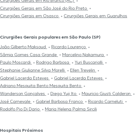
Cirurgiões Gerais em Rio Branco (AC)
Cirurgiões Gerais em São José do Rio Preto
Cirurgiões Gerais em Osasco
Cirurgiões Gerais em Guarulhos
Cirurgiões Gerais populares em São Paulo (SP)
João Gilberto Maksoud
Ricardo Lourenço
Sâmia Gomes Casa Grande
Marcelino Nakamura
Paulo Moscardi
Rodrigo Barbosa
Yuri Buscariolli
Stephanie Giulianne Silva Morelli
Ellen Trevelin
Gabriel Lacerda Esteves
Gabriel Lacerda Esteves
Adriano Mesquita Bento Mesquita Bento
Wanderson Gonçalves
Diego Yuji Ito
Mauricio Giusti Calderon
José Carnevale
Gabriel Barbosa Franco
Ricardo Carneluti
Rodolfo Pio Di Dario
Maria Helena Palma Sircili
Hospitais Próximos