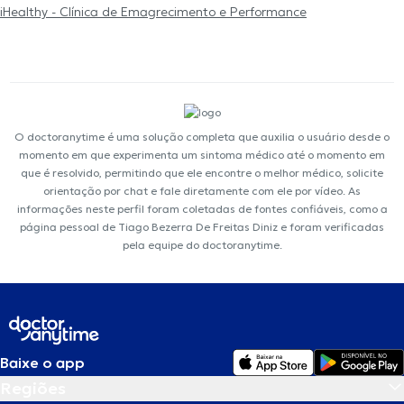
iHealthy - Clínica de Emagrecimento e Performance
O doctoranytime é uma solução completa que auxilia o usuário desde o
momento em que experimenta um sintoma médico até o momento em
que é resolvido, permitindo que ele encontre o melhor médico, solicite
orientação por chat e fale diretamente com ele por vídeo. As
informações neste perfil foram coletadas de fontes confiáveis, como a
página pessoal de Tiago Bezerra De Freitas Diniz e foram verificadas
pela equipe do doctoranytime.
Baixe o app
Regiões