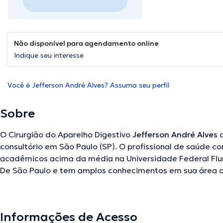
Não disponível para agendamento online
Indique seu interesse
Você é Jefferson André Alves? Assuma seu perfil
Sobre
O Cirurgião do Aparelho Digestivo
Jefferson André Alves
c
consultório em São Paulo (SP). O profissional de saúde c
acadêmicos acima da média na Universidade Federal Flu
De São Paulo e tem amplos conhecimentos em sua área de
anos de experiência laboral no seu âmbito de estudo. A
participação como membro de diversas associações médi
participou de múltiplas conferências buscando ter uma f
Informações de Acesso
de especialização e já produziu relevantes artigos. A cons