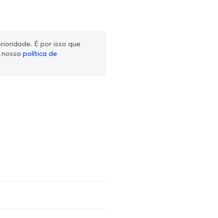
ioridade. É por isso que
m nossa
política de