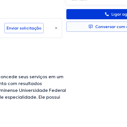
Ligar a
Conversar com e
Enviar solicitação
oncede seus serviços em um
onta com resultados
minense Universidade Federal
 especialidade. Ele possui
o mesmo tempo, ele teve
cas. Jefferson André Alves
ormação contínua na sua área
ulta pode ser realizada Inglês.