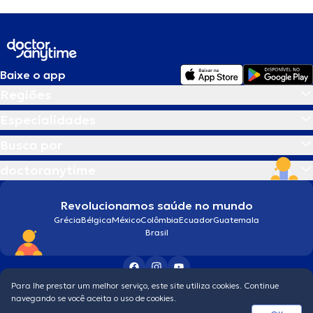
Baixe o app
Regiões
Especialidades
Busca por
doctoranytime
Revolucionamos saúde no mundo
Grécia
Bélgica
México
Colômbia
Ecuador
Guatemala
Brasil
Para lhe prestar um melhor serviço, este site utiliza cookies. Continue
Condições gerais
navegando se você aceita o uso de cookies.
© 2026 doctoranytime