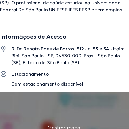
(SP). O profissional de saúde estudou na Universidade
Federal De São Paulo UNIFESP IFES FESP e tem amplos
conhecimentos em sua área de especialidade. Este
profissional conta com muitos anos de experiência
laboral no seu âmbito de estudo. Ao mesmo tempo, ele
Informações de Acesso
faz parte de diversas associações médicas. William
Guidini Lima esteve presente em consideráveis
R. Dr. Renato Paes de Barros, 512 - cj 53 e 54 - Itaim
conferências com a finalidade de ter uma formação
Bibi, São Paulo - SP, 04530-000, Brasil, São Paulo
contínua na sua área de especialização e já anunciou
(SP), Estado de São Paulo (SP)
importantes comunicados. Português Inglês são as
línguas que fala o médico.
Estacionamento
Sem estacionamento disponível
A descrição foi editada pela equipe do doctoranytime, baseada em
informações verificadas.
Mostrar mapa