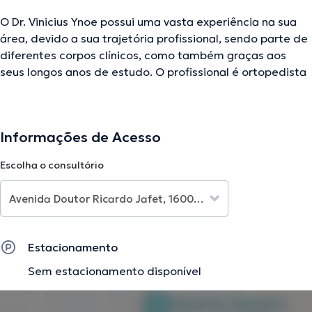
O Dr. Vinicius Ynoe possui uma vasta experiência na sua
área, devido a sua trajetória profissional, sendo parte de
diferentes corpos clínicos, como também graças aos
seus longos anos de estudo. O profissional é ortopedista
e também cirurgião da mão, sendo especialista em
Cirurgia do Membro Superior: Mãos, cotovelo, cirurgia de
nervo, microcirurgia. Através da sua expertise, ele
Informações de Acesso
entrega segurança aos seus pacientes e um tratamento
adequado para diversas necessidades.
Escolha o consultório
A descrição foi editada pela equipe do doctoranytime, baseada em
informações verificadas.
Estacionamento
Sem estacionamento disponível