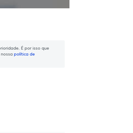
ioridade. É por isso que
m nossa
política de