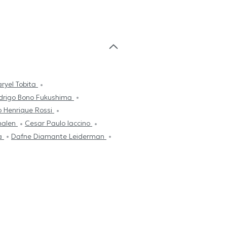
ryel Tobita
drigo Bono Fukushima
o Henrique Rossi
halen
Cesar Paulo Iaccino
va
Dafne Diamante Leiderman