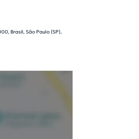
iferentes trabalhos.
ões verificadas.
000, Brasil, São Paulo (SP),