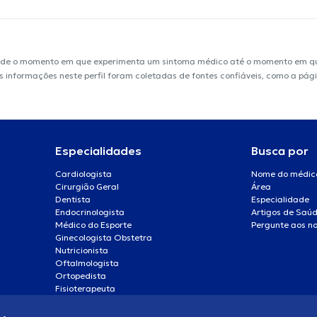
sde o momento em que experimenta um sintoma médico até o momento em que 
 As informações neste perfil foram coletadas de fontes confiáveis, como a p
Especialidades
Busca por
Cardiologista
Nome do médic
Cirurgião Geral
Área
Dentista
Especialidade
Endocrinologista
Artigos de Saú
Médico do Esporte
Pergunte aos no
Ginecologista Obstetra
Nutricionista
Oftalmologista
Ortopedista
Fisioterapeuta