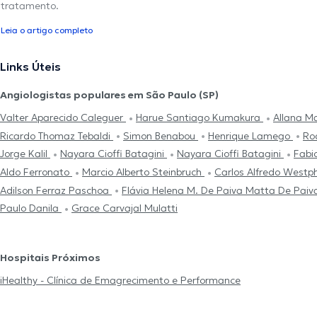
tratamento.
Leia o artigo completo
Links Úteis
Angiologistas populares em São Paulo (SP)
Valter Aparecido Caleguer
Harue Santiago Kumakura
Allana Ma
Ricardo Thomaz Tebaldi
Simon Benabou
Henrique Lamego
Ro
Jorge Kalil
Nayara Cioffi Batagini
Nayara Cioffi Batagini
Fabi
Aldo Ferronato
Marcio Alberto Steinbruch
Carlos Alfredo Westp
Adilson Ferraz Paschoa
Flávia Helena M. De Paiva Matta De Pai
Paulo Danila
Grace Carvajal Mulatti
Hospitais Próximos
iHealthy - Clínica de Emagrecimento e Performance