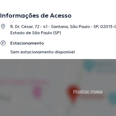
contínua no seu âmbito de especialização e já submeteu d
Informações de Acesso
A descrição foi editada pela equipe do doctoranytime, baseada em informaç
R. Dr. César, 72 - 41 - Santana, São Paulo - SP, 02013-
Estado de São Paulo (SP)
Estacionamento
Sem estacionamento disponível
Mostrar mapa