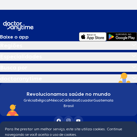
Baixe o app
Regiões
Especialidades
Busca por
doctoranytime
Revolucionamos saúde no mundo
Grécia
Bélgica
México
Colômbia
Ecuador
Guatemala
Brasil
Para lhe prestar um melhor serviço, este site utiliza cookies. Continue
Condições gerais
navegando se você aceita o uso de cookies.