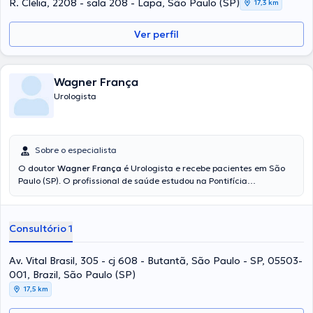
R. Clélia, 2208 - sala 208 - Lapa, São Paulo (SP)
17,3 km
Ver perfil
Wagner França
Urologista
Sobre o especialista
O doutor
Wagner França
é Urologista e recebe pacientes em São
Paulo (SP). O profissional de saúde estudou na Pontifícia
Universidade Católica de Campinas Universidade Católica De
Campinas Universidade Federal de São Paulo e tem amplos
conhecimentos em sua área de especialidade. Este profissional tem
Consultório 1
numerosos anos de experiência laboral no seu campo de estudo. Por
outro lado, ele se destacou como membro de diversas associações
médicas. Wagner França colaborou em diversas conferências com
Av. Vital Brasil, 305 - cj 608 - Butantã, São Paulo - SP, 05503-
o objetivo de ter uma formação contínua na sua disciplina de
001, Brazil, São Paulo (SP)
especialização e já publicou diversos comunicados.
17,5 km