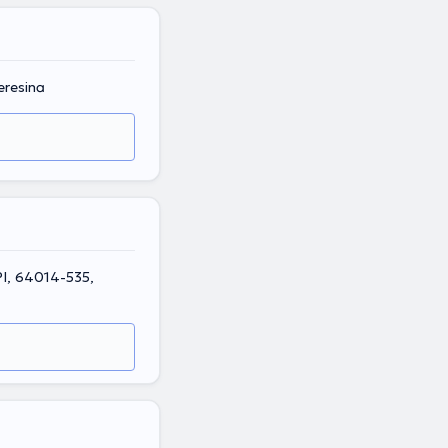
eresina
 PI, 64014-535,