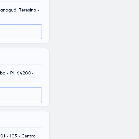
ranaguá, Teresina -
íba - PI, 64200-
901 - 103 - Centro