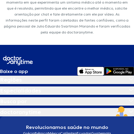
momento em que experimenta um sintoma médico até o momento em
que é resolvido, permitindo que ele encontre o melhor médico, solicite
orientação por chat e fale diretamente com ele por vídeo. As
informações neste perfil foram coletadas de fontes confiáveis, como a
página pessoal de Julio Eduardo Svartman Morando e foram verificadas
pela equipe do doctoranytime.
Baixe o app
Regiões
Especialidades
Busca por
doctoranytime
Revolucionamos saúde no mundo
Grécia
Bélgica
México
Colômbia
Ecuador
Guatemala