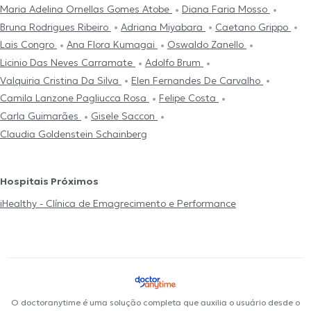
Maria Adelina Ornellas Gomes Atobe
Diana Faria Mosso
Bruna Rodrigues Ribeiro
Adriana Miyabara
Caetano Grippo
Lais Congro
Ana Flora Kumagai
Oswaldo Zanello
Licinio Das Neves Carramate
Adolfo Brum
Valquiria Cristina Da Silva
Elen Fernandes De Carvalho
Camila Lanzone Pagliucca Rosa
Felipe Costa
Carla Guimarães
Gisele Saccon
Claudia Goldenstein Schainberg
Hospitais Próximos
iHealthy - Clínica de Emagrecimento e Performance
O doctoranytime é uma solução completa que auxilia o usuário desde o