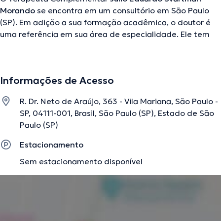
Morando
se encontra em um consultório em São Paulo
(SP). Em adição a sua formação acadêmica, o doutor é
uma referência em sua área de especialidade. Ele tem
vários anos de experiência laboral no seu ramo de
especialização. Ademais, ele faz parte de diversas
associações médicas. Julio Eduardo Svartman Morando
Informações de Acesso
atuou em consideráveis conferências com a intenção de
conseguir ter uma formação contínua na sua área de
R. Dr. Neto de Araújo, 363 - Vila Mariana, São Paulo -
especialização e já compartilhou diferentes
SP, 04111-001, Brasil, São Paulo (SP), Estado de São
comunicados. Espanhol Português são os idiomas que
Paulo (SP)
usa o médico.
Estacionamento
Sem estacionamento disponível
A descrição foi editada pela equipe do doctoranytime, baseada em
informações verificadas.