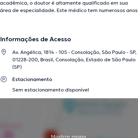
acadêmica, o doutor é altamente qualificado em sua
área de especialidade. Este médico tem numerosos anos
de experiência laboral no seu âmbito de estudo. Por
outro lado, ele se destacou como membro de diversas
associações médicas. Vinícius Paula de Almeida teve
Informações de Acesso
participação em múltiplas conferências com o objetivo
de ter uma formação contínua no seu tema de
Av. Angélica, 1814 - 105 - Consolação, São Paulo - SP,
especialização e já difundiu relevantes artigos.
01228-200, Brasil, Consolação, Estado de São Paulo
(SP)
A descrição foi editada pela equipe do doctoranytime, baseada em
Estacionamento
informações verificadas.
Sem estacionamento disponível
Mostrar mapa