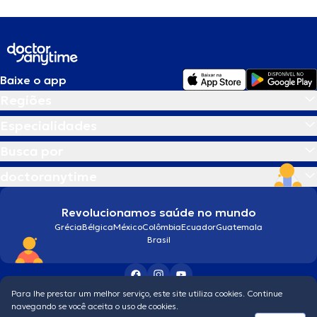
Baixe o app
Regiões
Especialidades
Busca por
doctoranytime
Revolucionamos saúde no mundo
Grécia
Bélgica
México
Colômbia
Ecuador
Guatemala
Brasil
Para lhe prestar um melhor serviço, este site utiliza cookies. Continue
Condições gerais
navegando se você aceita o uso de cookies.
© 2026 doctoranytime