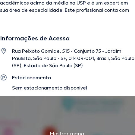
acadêmicos acima da média na USP e é um expert em
sua área de especialidade. Este profissional conta com
muitos anos de experiência laboral no seu âmbito de
estudo. Além disso, ele faz parte de diversas
associações médicas. Marcelo Leão Andrade atuou em
Informações de Acesso
consideráveis conferências com a intenção de conseguir
ter uma formação contínua no seu campo de
Rua Peixoto Gomide, 515 - Conjunto 75 - Jardim
especialização e já anunciou importantes comunicados.
Paulista, São Paulo - SP, 01409-001, Brasil, São Paulo
Português Inglês são as línguas que usa o médico.
(SP), Estado de São Paulo (SP)
Estacionamento
A descrição foi editada pela equipe do doctoranytime, baseada em
Sem estacionamento disponível
informações verificadas.
Mostrar mapa