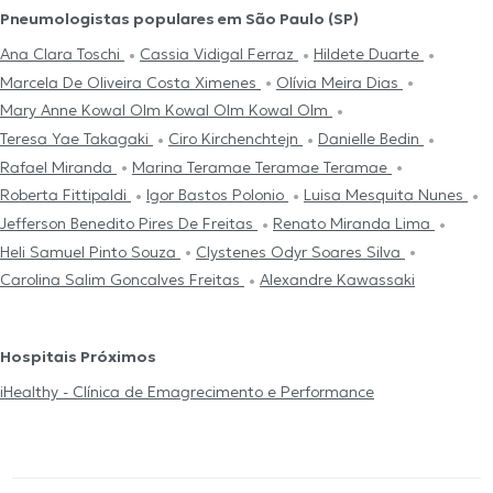
Pneumologistas populares em São Paulo (SP)
Ana Clara Toschi
Cassia Vidigal Ferraz
Hildete Duarte
Marcela De Oliveira Costa Ximenes
Olívia Meira Dias
Mary Anne Kowal Olm Kowal Olm Kowal Olm
Teresa Yae Takagaki
Ciro Kirchenchtejn
Danielle Bedin
Rafael Miranda
Marina Teramae Teramae Teramae
Roberta Fittipaldi
Igor Bastos Polonio
Luisa Mesquita Nunes
Jefferson Benedito Pires De Freitas
Renato Miranda Lima
Heli Samuel Pinto Souza
Clystenes Odyr Soares Silva
Carolina Salim Goncalves Freitas
Alexandre Kawassaki
Hospitais Próximos
iHealthy - Clínica de Emagrecimento e Performance