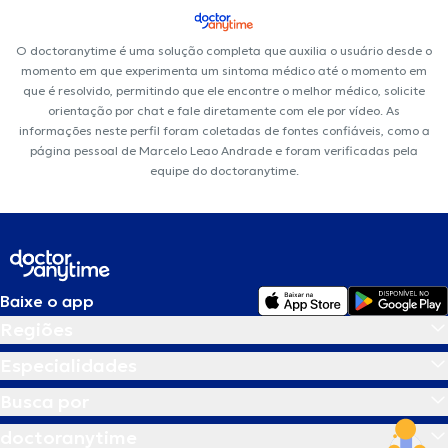
O doctoranytime é uma solução completa que auxilia o usuário desde o
momento em que experimenta um sintoma médico até o momento em
que é resolvido, permitindo que ele encontre o melhor médico, solicite
orientação por chat e fale diretamente com ele por vídeo. As
informações neste perfil foram coletadas de fontes confiáveis, como a
página pessoal de Marcelo Leao Andrade e foram verificadas pela
equipe do doctoranytime.
Baixe o app
Regiões
Especialidades
Busca por
doctoranytime