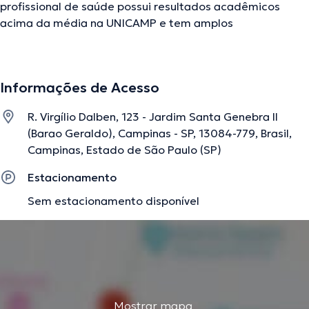
profissional de saúde possui resultados acadêmicos
acima da média na UNICAMP e tem amplos
conhecimentos em sua área de especialidade. O médico
em questão tem vários anos de experiência laboral no
seu ramo de especialização. Adicionalmente, ele atuou
Informações de Acesso
como membro de diversas associações médicas. Alipio
Barbosa Balthazar esteve presente em numerosas
R. Virgílio Dalben, 123 - Jardim Santa Genebra II
conferências visando ter uma formação contínua no seu
(Barao Geraldo), Campinas - SP, 13084-779, Brasil,
setor de especialização e já submeteu relevantes
Campinas, Estado de São Paulo (SP)
edições. A consulta pode ser realizada em Português
Inglês.
Estacionamento
Sem estacionamento disponível
A descrição foi editada pela equipe do doctoranytime, baseada em
informações verificadas.
Mostrar mapa