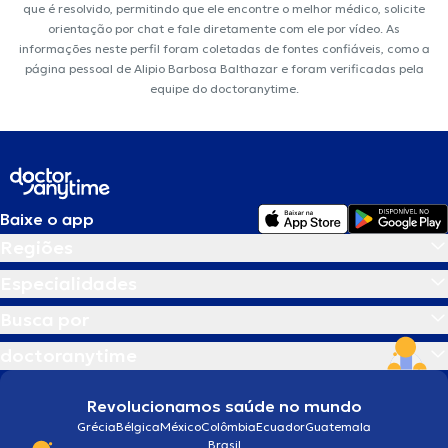
que é resolvido, permitindo que ele encontre o melhor médico, solicite
orientação por chat e fale diretamente com ele por vídeo. As
informações neste perfil foram coletadas de fontes confiáveis, como a
página pessoal de Alipio Barbosa Balthazar e foram verificadas pela
equipe do doctoranytime.
Baixe o app
Regiões
Especialidades
Busca por
doctoranytime
Revolucionamos saúde no mundo
Grécia
Bélgica
México
Colômbia
Ecuador
Guatemala
Brasil