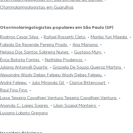
Otorrinolaringologistas em Guarulhos
Otorrinolaringologistas populares em São Paulo (SP)
Rodrigo Cesar Silva
Rafael Rossetti Cleto
Marilia Yuri Maeda
Fabiola De Rezende Pereira Prado
Ana Mariana
Heloisa Dos Santos Sobreira Nunes
Gustavo Mury
Érica Batista Fontes
Nathália Prudencio
Juliana Antoniolli Duarte
Graziela De Souza Queiroz Martins
Alexandre Wady Debes Felippu Wady Debes Felippu
André Felippu
Julio Miranda Gil
Clarice Bittencourt
Raul Fino Fino
Laise Teixeira Cavalhieri Ventura Teixeira Cavalhieri Ventura
Ananda C. Lopes Soares
Lilian Scapol Monteiro
Luciano Lobato Gregorio