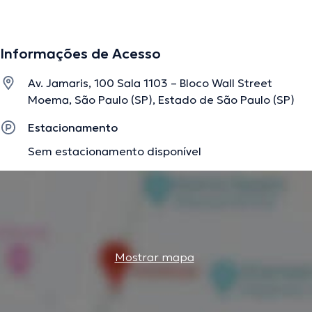
pacientes com distúrbios do equilíbrio e transtornos
auditivos causadores de zumbido. Ela realiza
atendimentos em seu consultorio localizado em Moema,
Informações de Acesso
ao lado do Parque do Ibirapuera.
Av. Jamaris, 100 Sala 1103 – Bloco Wall Street
Moema, São Paulo (SP), Estado de São Paulo (SP)
A descrição foi editada pela equipe do doctoranytime, baseada em
informações verificadas.
Estacionamento
Sem estacionamento disponível
Mostrar mapa