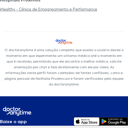
Hospitais Próximos
iHealthy - Clínica de Emagrecimento e Performance
O doctoranytime é uma solução completa que auxilia o usuário desde o
momento em que experimenta um sintoma médico até o momento em
que é resolvido, permitindo que ele encontre o melhor médico, solicite
orientação por chat e fale diretamente com ele por vídeo. As
informações neste perfil foram coletadas de fontes confiáveis, como a
página pessoal de Nathalia Prudencuio e foram verificadas pela equipe
do doctoranytime.
Baixe o app