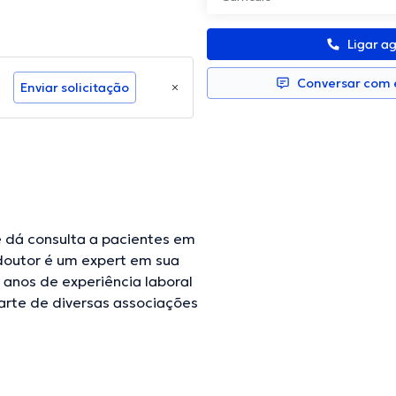
Ligar a
Conversar com e
Enviar solicitação
e dá consulta a pacientes em
doutor é um expert em sua
 anos de experiência laboral
arte de diversas associações
conferências com a intenção
alização e já publicou
 pelo especialista.