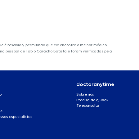
é resolvido, permitindo que ele encontre o melhor médico,
gina pessoal de Fabio Caracho Batista e foram verificadas pela
doctoranytime
o
Sobre nós
Precisa de ajuda?
Teleconsulta
de
ssos especialistas