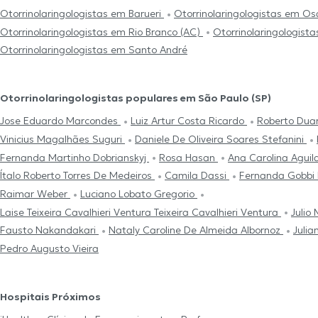
Otorrinolaringologistas em Barueri
Otorrinolaringologistas em O
Otorrinolaringologistas em Rio Branco (AC)
Otorrinolaringologist
Otorrinolaringologistas em Santo André
Otorrinolaringologistas populares em São Paulo (SP)
Jose Eduardo Marcondes
Luiz Artur Costa Ricardo
Roberto Dua
Vinicius Magalhães Suguri
Daniele De Oliveira Soares Stefanini
Fernanda Martinho Dobrianskyj
Rosa Hasan
Ana Carolina Aguil
Ítalo Roberto Torres De Medeiros
Camila Dassi
Fernanda Gobbi 
Raimar Weber
Luciano Lobato Gregorio
Laise Teixeira Cavalhieri Ventura Teixeira Cavalhieri Ventura
Julio
Fausto Nakandakari
Nataly Caroline De Almeida Albornoz
Julia
Pedro Augusto Vieira
Hospitais Próximos