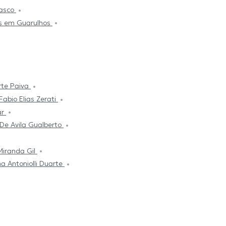
sasco
as em Guarulhos
rte Paiva
Fabio Elias Zerati
ar
De Avila Gualberto
 Miranda Gil
na Antoniolli Duarte