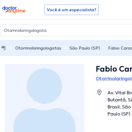
doctoranytime
Você é um especialista?
Otorrinolaringologistas
São Paulo (SP)
Fabio Carac
Fabio Ca
Otorrinolaringo
Av. Vital Br
Butantã, S
Brasil, Sã
Paulo (SP)