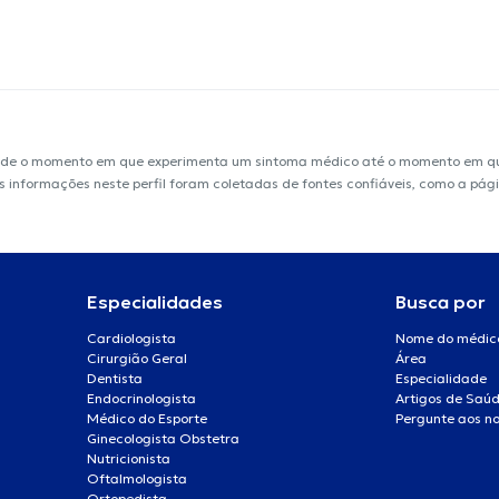
sde o momento em que experimenta um sintoma médico até o momento em que 
 As informações neste perfil foram coletadas de fontes confiáveis, como a pá
Especialidades
Busca por
Cardiologista
Nome do médic
Cirurgião Geral
Área
Dentista
Especialidade
Endocrinologista
Artigos de Saú
Médico do Esporte
Pergunte aos no
Ginecologista Obstetra
Nutricionista
Oftalmologista
Ortopedista