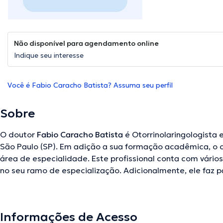
Não disponível para agendamento online
Indique seu interesse
Você é Fabio Caracho Batista? Assuma seu perfil
Sobre
O doutor
Fabio Caracho Batista
é Otorrinolaringologista 
São Paulo (SP). Em adição a sua formação acadêmica, o 
área de especialidade. Este profissional conta com vários
no seu ramo de especialização. Adicionalmente, ele faz p
médicas. Fabio Caracho Batista contribuiu em múltiplas 
de ter uma formação contínua na sua disciplina de especi
numerosos comunicados. Inglês são os idiomas dominados
Informações de Acesso