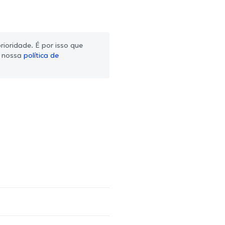
ioridade. É por isso que
m nossa
política de