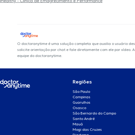
iHealthy - Clínica de Emagrecimento e Performance
O doctoranytime é uma solução completa que auxilia o usuário de
solicite orientação por chat e fale diretamente com ele por vídeo.
equipe do doctoranytime.
Regiões
São Paulo
Campinas
Guarulhos
Osasco
São Bernardo do Campo
Santo André
Mauá
Mogi das Cruzes
Diadema