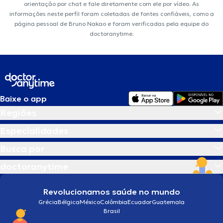
orientação por chat e fale diretamente com ele por vídeo. As
informações neste perfil foram coletadas de fontes confiáveis, como a
página pessoal de Bruno Nakao e foram verificadas pela equipe do
doctoranytime.
Baixe o app
Regiões
Especialidades
Busca por
doctoranytime
Revolucionamos saúde no mundo
Grécia
Bélgica
México
Colômbia
Ecuador
Guatemala
Brasil