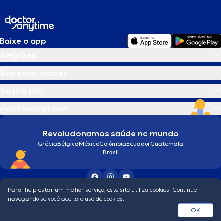
Baixe o app
Regiões
Especialidades
Busca por
doctoranytime
Revolucionamos saúde no mundo
Grécia
Bélgica
México
Colômbia
Ecuador
Guatemala
Brasil
Para lhe prestar um melhor serviço, este site utiliza cookies. Continue
Condições gerais
navegando se você aceita o uso de cookies.
© 2026 doctoranytime
OK