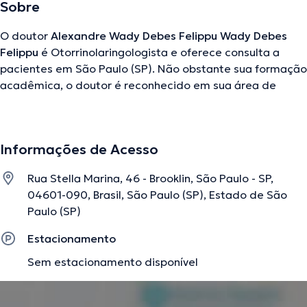
Sobre
O doutor
Alexandre Wady Debes Felippu Wady Debes
Felippu
é Otorrinolaringologista e oferece consulta a
pacientes em São Paulo (SP). Não obstante sua formação
acadêmica, o doutor é reconhecido em sua área de
especialidade. Este médico conta com muitos anos de
experiência laboral no seu âmbito de estudo.
Adicionalmente, ele participou como membro de
Informações de Acesso
diversas associações médicas. Alexandre Wady Debes
Felippu Wady Debes Felippu contribuiu em múltiplas
Rua Stella Marina, 46 - Brooklin, São Paulo - SP,
conferências com a meta de ter uma formação contínua
04601-090, Brasil, São Paulo (SP), Estado de São
no seu setor de especialização e já anunciou importantes
Paulo (SP)
artigos. Inglês Espanhol Português são as línguas que usa
o profissional de saúde.
Estacionamento
Sem estacionamento disponível
A descrição foi editada pela equipe do doctoranytime, baseada em
informações verificadas.