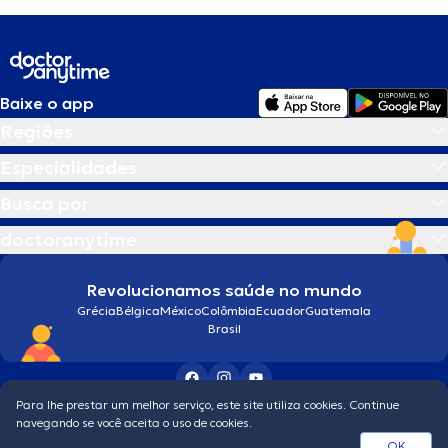
Baixe o app
Regiões
Especialidades
Busca por
doctoranytime
Revolucionamos saúde no mundo
Grécia
Bélgica
México
Colômbia
Ecuador
Guatemala
Brasil
Para lhe prestar um melhor serviço, este site utiliza cookies. Continue
Condições gerais
navegando se você aceita o uso de cookies.
© 2026 doctoranytime
OK