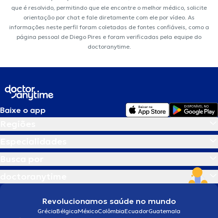
que é resolvido, permitindo que ele encontre o melhor médico, solicite
orientação por chat e fale diretamente com ele por vídeo. As
informações neste perfil foram coletadas de fontes confiáveis, como a
página pessoal de Diego Pires e foram verificadas pela equipe do
doctoranytime.
Baixe o app
Regiões
Especialidades
Busca por
doctoranytime
Revolucionamos saúde no mundo
Grécia
Bélgica
México
Colômbia
Ecuador
Guatemala