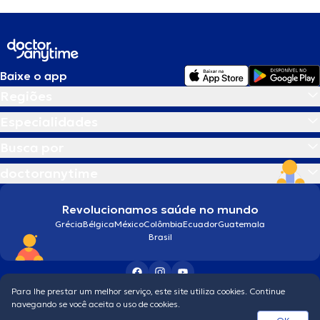
Baixe o app
Regiões
Especialidades
Busca por
doctoranytime
Revolucionamos saúde no mundo
Grécia
Bélgica
México
Colômbia
Ecuador
Guatemala
Brasil
Para lhe prestar um melhor serviço, este site utiliza cookies. Continue
Condições gerais
navegando se você aceita o uso de cookies.
© 2026 doctoranytime