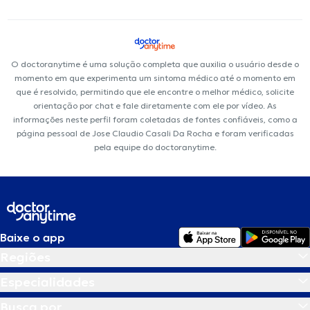
O doctoranytime é uma solução completa que auxilia o usuário desde o
momento em que experimenta um sintoma médico até o momento em
que é resolvido, permitindo que ele encontre o melhor médico, solicite
orientação por chat e fale diretamente com ele por vídeo. As
informações neste perfil foram coletadas de fontes confiáveis, como a
página pessoal de Jose Claudio Casali Da Rocha e foram verificadas
pela equipe do doctoranytime.
Baixe o app
Regiões
Especialidades
Busca por