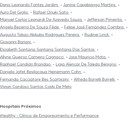
Denis Leonardo Fontes Jardim
Janine Capobiango Martins
Auro Del Giglio
Rafael Onuki Sato
Manoel Carlos Leonardi De Azevedo Souza
Jefferson Pimenta
Angelo Bezerra De Souza Fêde
Felipe José Fernández Coimbra
Augusto Takao Akikubo Rodrigues Pereira
Rudinei Linck
Giovanni Bariani
Elizabeth Santana Santana Santana Dos Santos
Allyne Queiroz Carneiro Cagnacci
Jose Mauricio Mota
Raphael Candido Brandao
Ligia Alencar De Toledo Benigno
Daniela Jafet Bevilacqua Heinemann Cohn
Fernanda Cacciatore Bes Scartezini
Alfredo Borrelli Borrelli
Vívian Cardoso Santos Coski De Melo
Hospitais Próximos
iHealthy - Clínica de Emagrecimento e Performance