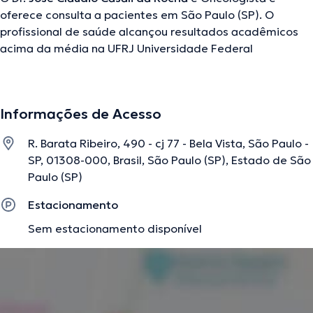
oferece consulta a pacientes em São Paulo (SP). O
profissional de saúde alcançou resultados acadêmicos
acima da média na UFRJ Universidade Federal
Fluminense UFF e é uma referência em sua área de
especialidade. O médico em questão conta com vários
anos de experiência laboral no seu âmbito de estudo. Por
Informações de Acesso
outro lado, ele faz parte de diversas associações
médicas. Jose Claudio Casali da Rocha contribuiu em
R. Barata Ribeiro, 490 - cj 77 - Bela Vista, São Paulo -
consideráveis conferências com o ideal de ter uma
SP, 01308-000, Brasil, São Paulo (SP), Estado de São
formação contínua no seu âmbito de especialização e já
Paulo (SP)
difundiu diferentes artigos.
Estacionamento
Sem estacionamento disponível
A descrição foi editada pela equipe do doctoranytime, baseada em
informações verificadas.