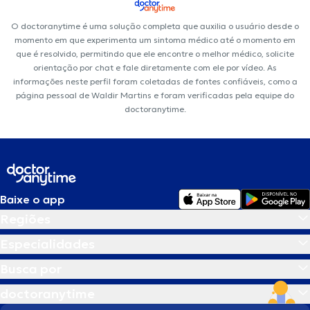
O doctoranytime é uma solução completa que auxilia o usuário desde o
momento em que experimenta um sintoma médico até o momento em
que é resolvido, permitindo que ele encontre o melhor médico, solicite
orientação por chat e fale diretamente com ele por vídeo. As
informações neste perfil foram coletadas de fontes confiáveis, como a
página pessoal de Waldir Martins e foram verificadas pela equipe do
doctoranytime.
Baixe o app
Regiões
Especialidades
Busca por
doctoranytime