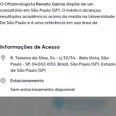
O Oftalmologista
Renato Garcia
dispõe de um
consultório em São Paulo (SP). O médico alcançou
resultados acadêmicos acima da média na Universidade
De São Paulo e é uma referência em sua área de
especialidade. Este médico conta com vários anos de
experiência laboral no seu campo de estudo. Ademais,
ele faz parte de diversas associações médicas. Renato
Informações de Acesso
Garcia contribuiu em múltiplas conferências com a
intenção de conseguir ter uma formação contínua no seu
R. Teixeira da Silva, 34 - cj 33/34 - Bela Vista, São
âmbito de especialização e já anunciou numerosos
Paulo - SP, 04002-030, Brazil, São Paulo (SP), Estado
comunicados. A consulta pode ser realizada em Espanhol
de São Paulo (SP)
Inglês Português.
Estacionamento
Sem estacionamento disponível
A descrição foi editada pela equipe do doctoranytime, baseada em
informações verificadas.