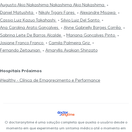
Augusto Akio Nakashima Nakashima Akio Nakashima
Daniel Matushita
Nikoly Tigani Fares
Alexandre Misawa
Cassio Luiz Kazuo Takahashi
Silvio Luiz Del Santo
Ana Carolina Arato Gonçalves
Alyne Gabrielly Borges Corrêa
Sabrina Leite De Barros Alcalde
Mariana Gonçalves Pinto
Josiane Franco Franco
Camila Palmeira Griz
Fernando Zeitounian
Amaryllis Avakian Shinzato
Hospitais Próximos
iHealthy - Clínica de Emagrecimento e Performance
O doctoranytime é uma solução completa que auxilia o usuário desde o
momento em que experimenta um sintoma médico até o momento em