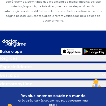
que é resolvido, permitindo que ele encontre o melhor médico, solicite
orientação por chat e fale diretamente com ele por vídeo. As
informações neste perfil foram coletadas de fontes confiáveis, como a
página pessoal de Renato Garcia e foram verificadas pela equipe do
doctoranytime.
Baixe o app
Regiões
Especialidades
Busca por
doctoranytime
Revolucionamos saúde no mundo
Grécia
Bélgica
México
Colômbia
Ecuador
Guatemala
Brasil