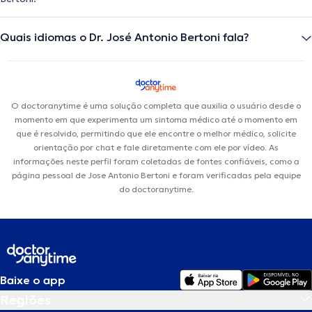
Quais idiomas o Dr. José Antonio Bertoni fala?
O doctoranytime é uma solução completa que auxilia o usuário desde o
momento em que experimenta um sintoma médico até o momento em
que é resolvido, permitindo que ele encontre o melhor médico, solicite
orientação por chat e fale diretamente com ele por vídeo. As
informações neste perfil foram coletadas de fontes confiáveis, como a
página pessoal de Jose Antonio Bertoni e foram verificadas pela equipe
do doctoranytime.
Baixe o app
Regiões