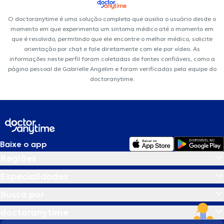
O doctoranytime é uma solução completa que auxilia o usuário desde o
momento em que experimenta um sintoma médico até o momento em
que é resolvido, permitindo que ele encontre o melhor médico, solicite
orientação por chat e fale diretamente com ele por vídeo. As
informações neste perfil foram coletadas de fontes confiáveis, como a
página pessoal de Gabrielle Angelim e foram verificadas pela equipe do
doctoranytime.
Baixe o app
Regiões
Especialidades
Busca por
doctoranytime