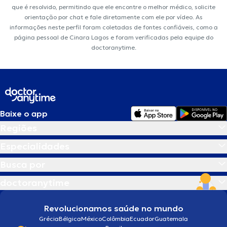
que é resolvido, permitindo que ele encontre o melhor médico, solicite
orientação por chat e fale diretamente com ele por vídeo. As
informações neste perfil foram coletadas de fontes confiáveis, como a
página pessoal de Cinara Lagos e foram verificadas pela equipe do
doctoranytime.
Baixe o app
Regiões
Especialidades
Busca por
doctoranytime
Revolucionamos saúde no mundo
Grécia
Bélgica
México
Colômbia
Ecuador
Guatemala