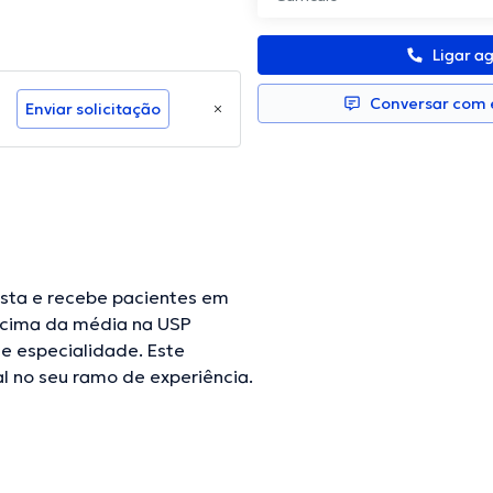
Ligar a
Conversar com e
Enviar solicitação
sta e recebe pacientes em
acima da média na USP
 especialidade. Este
l no seu ramo de experiência.
es médicas. Aron Barbosa
ências com a meta de ter uma
mpartilhou relevantes
rtuguês Inglês em seu