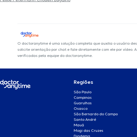
O doctoranytime é uma solução completa que auxilia o usuário de
solicite orientação por chat e fale diretamente com ele por vídeo
verificadas pela equipe do doctoranytime.
Regiões
São Paulo
Campinas
Guarulhos
Osasco
São Bernardo do Campo
Santo André
Mauá
Mogi das Cruzes
Diadema