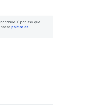
ioridade. É por isso que
m nossa
política de