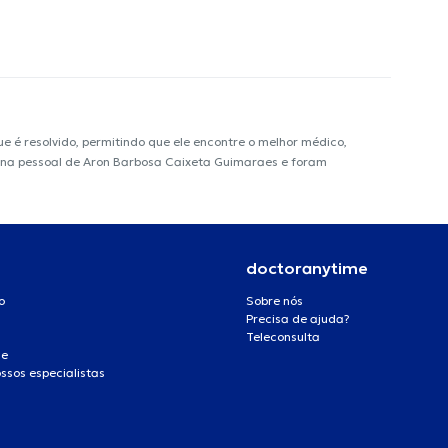
é resolvido, permitindo que ele encontre o melhor médico,
página pessoal de Aron Barbosa Caixeta Guimaraes e foram
doctoranytime
o
Sobre nós
Precisa de ajuda?
Teleconsulta
de
ssos especialistas