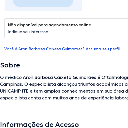
Não disponível para agendamento online
Indique seu interesse
Você é Aron Barbosa Caixeta Guimaraes? Assuma seu perfil
Sobre
O médico
Aron Barbosa Caixeta Guimaraes
é Oftalmologi
Campinas. O especialista alcançou triunfos acadêmicos 
UNICAMP ITE e tem amplos conhecimentos em sua área de
especialista conta com muitos anos de experiência labora
Ademais, ele atuou como membro de diversas associaçõ
Caixeta Guimaraes teve participação em diversas confer
formação contínua no seu setor de especialização e já co
Informações de Acesso
publicações. Por último, o médico pode te atender em Po