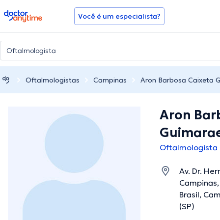
doctoranytime
Você é um especialista?
Oftalmologistas
Campinas
Aron Barbosa Caixeta 
Aron Bar
Guimara
Oftalmologista
Av. Dr. He
Campinas, 
Brasil, Ca
(SP)