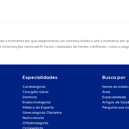
sde o momento em que experimenta um sintoma médico até o momento em que 
. As informações neste perfil foram coletadas de fontes confiáveis, como a 
Especialidades
Busca por
Cardiologista
Nome do médic
Cirurgião Geral
Área
Dentista
Especialidade
Endocrinologista
Artigos de Saú
Médico do Esporte
Pergunte aos no
Ginecologista Obstetra
Nutricionista
Oftalmologista
Ortopedista