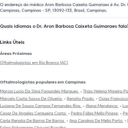
O endereço do médico Aron Barbosa Caixeta Guimaraes é Av. Dr. 
Campinas, Campinas - SP, 13092-133, Brasil, Campinas.
Quais idiomas o Dr. Aron Barbosa Caixeta Guimaraes fala
Links Úteis
Áreas Próximas
Oftalmologistas em Rio Branco (AC)
Oftalmologistas populares em Campinas
Marcia Lucia Da Silva Fagundes Marques
Thais Helena Moreira P
Marcelo Costa Sasso De Oliveira
Renata Prado
Osias Francisc
Luciana De Souza Campos Fernandes Rios
Alana Mendonça
Lu
Cesar De Angeles Cerqueira Costa
Pedro Fábio Mello Pinese
Pe
Carla Renata De Barros De Barros
Ana Carolina De Mello Porto
Felipe Petermann Choueiri Bugalho