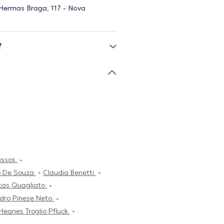
Hermas Braga, 117 - Nova
?
assos
o De Souza
Claudia Benetti
cas Quagliato
dro Pinese Neto
Heanes Troglio Pfluck