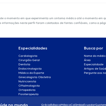
sde o momento em que experimenta um sintoma médico até o momento em que 
 As informações neste perfil foram coletadas de fontes confiáveis, como a pág
Especialidades
Busca por
Cardiologista
Nome do médic
Cirurgião Geral
Área
Dentista
Especialidade
Endocrinologista
Artigos de Saú
Médico do Esporte
Pergunte aos no
Ginecologista Obstetra
Nutricionista
Oftalmologista
Ortopedista
Fisioterapeuta
aúde no mundo
Grécia
Bélgica
México
Colômbia
Ecuador
Guatem