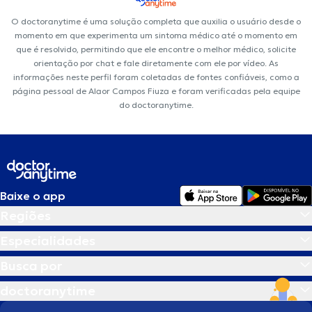
O doctoranytime é uma solução completa que auxilia o usuário desde o
momento em que experimenta um sintoma médico até o momento em
que é resolvido, permitindo que ele encontre o melhor médico, solicite
orientação por chat e fale diretamente com ele por vídeo. As
informações neste perfil foram coletadas de fontes confiáveis, como a
página pessoal de Alaor Campos Fiuza e foram verificadas pela equipe
do doctoranytime.
Baixe o app
Regiões
Especialidades
Busca por
doctoranytime