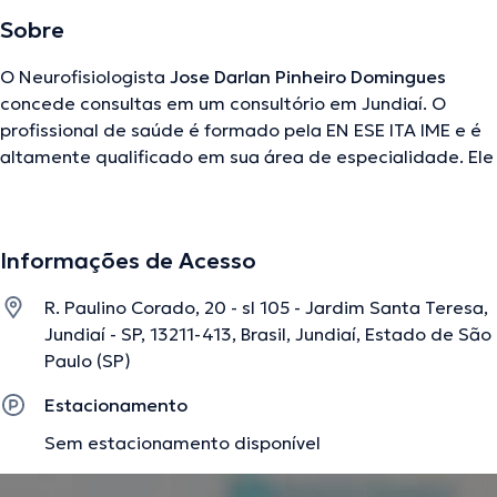
Sobre
O Neurofisiologista
Jose Darlan Pinheiro Domingues
concede consultas em um consultório em Jundiaí. O
profissional de saúde é formado pela EN ESE ITA IME e é
altamente qualificado em sua área de especialidade. Ele
tem numerosos anos de experiência laboral no seu
campo de estudo. Ao mesmo tempo, ele teve destaque
como membro de diversas associações médicas. Jose
Informações de Acesso
Darlan Pinheiro Domingues compartilhou em diversas
conferências com o objetivo de ter uma formação
R. Paulino Corado, 20 - sl 105 - Jardim Santa Teresa,
contínua no seu âmbito de especialização e já
Jundiaí - SP, 13211-413, Brasil, Jundiaí, Estado de São
compartilhou numerosos comunicados. A consulta pode
Paulo (SP)
ser realizada em Inglês Português.
Estacionamento
Sem estacionamento disponível
A descrição foi editada pela equipe do doctoranytime, baseada em
informações verificadas.