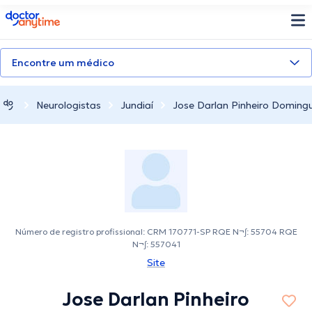
doctoranytime
Encontre um médico
Neurologistas
Jundiaí
Jose Darlan Pinheiro Doming
Número de registro profissional: CRM 170771-SP RQE N¬∫: 55704 RQE
N¬∫: 557041
Site
Jose Darlan Pinheiro