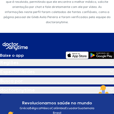
que é resolvido, permitindo que ele encontre o melhor médico, solicite
orientação por chat e fale diretamente com ele por vídeo. As
informações neste perfil foram coletadas de fontes confiáveis, como a
página pessoal de Gileb Avila Pereira e foram verificadas pela equipe do
doctoranytime.
Baixe o app
Regiões
Especialidades
Busca por
doctoranytime
Revolucionamos saúde no mundo
Grécia
Bélgica
México
Colômbia
Ecuador
Guatemala
Brasil