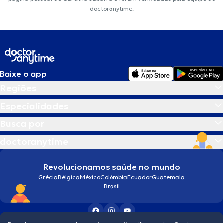
doctoranytime.
Baixe o app
Regiões
Especialidades
Busca por
doctoranytime
Revolucionamos saúde no mundo
Grécia
Bélgica
México
Colômbia
Ecuador
Guatemala
Brasil