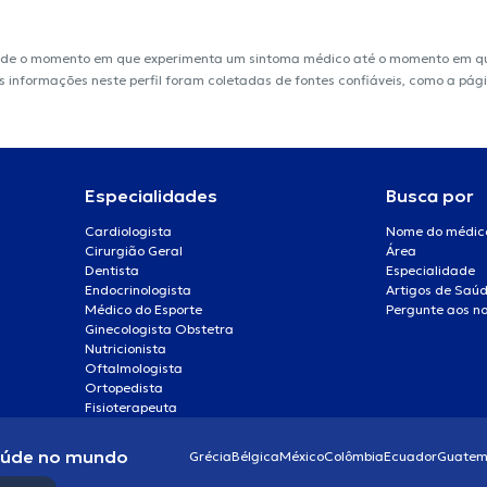
sde o momento em que experimenta um sintoma médico até o momento em que 
 As informações neste perfil foram coletadas de fontes confiáveis, como a pá
Especialidades
Busca por
Cardiologista
Nome do médic
Cirurgião Geral
Área
Dentista
Especialidade
Endocrinologista
Artigos de Saú
Médico do Esporte
Pergunte aos no
Ginecologista Obstetra
Nutricionista
Oftalmologista
Ortopedista
Fisioterapeuta
aúde no mundo
Grécia
Bélgica
México
Colômbia
Ecuador
Guatem