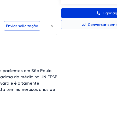
Ligar a
Conversar com e
Enviar solicitação
 a pacientes em São Paulo
s acima da média na UNIFESP
rvard e é altamente
ista tem numerosos anos de
faz parte de diversas
diversas conferências com o
ecialização e já escreveu