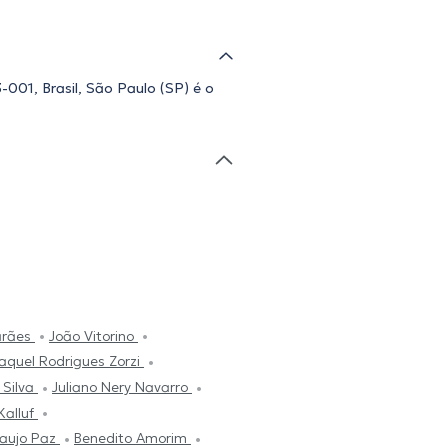
001, Brasil, São Paulo (SP) é o
arães
João Vitorino
aquel Rodrigues Zorzi
 Silva
Juliano Nery Navarro
Kalluf
raujo Paz
Benedito Amorim