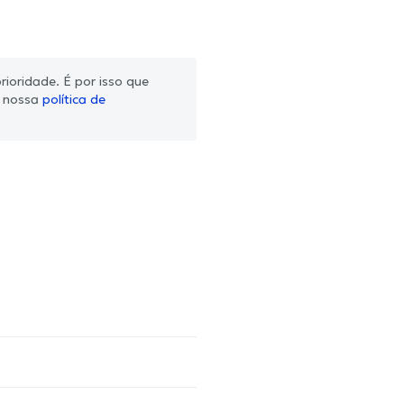
ioridade. É por isso que
m nossa
política de