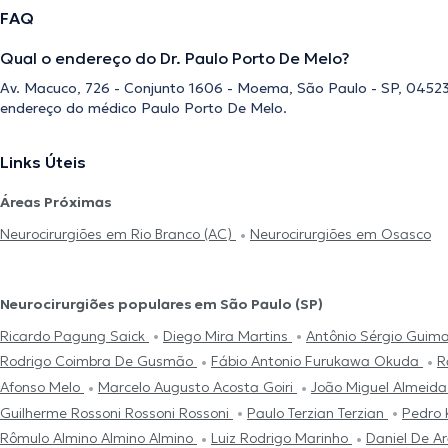
FAQ
Qual o endereço do Dr. Paulo Porto De Melo?
Av. Macuco, 726 - Conjunto 1606 - Moema, São Paulo - SP, 04523-
endereço do médico Paulo Porto De Melo.
Links Úteis
Áreas Próximas
Neurocirurgiões em Rio Branco (AC)
Neurocirurgiões em Osasco
Neurocirurgiões populares em São Paulo (SP)
Ricardo Pagung Saick
Diego Mira Martins
Antônio Sérgio Guim
Rodrigo Coimbra De Gusmão
Fábio Antonio Furukawa Okuda
R
Afonso Melo
Marcelo Augusto Acosta Goiri
João Miguel Almeida
Guilherme Rossoni Rossoni Rossoni
Paulo Terzian Terzian
Pedro 
Rômulo Almino Almino Almino
Luiz Rodrigo Marinho
Daniel De A