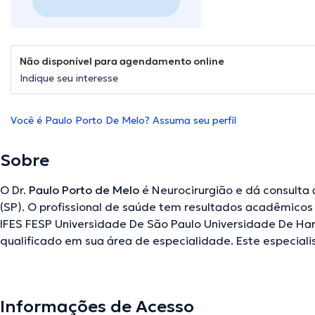
Não disponível para agendamento online
Indique seu interesse
Você é Paulo Porto De Melo? Assuma seu perfil
Sobre
O Dr.
Paulo Porto de Melo
é Neurocirurgião e dá consulta
(SP). O profissional de saúde tem resultados acadêmico
IFES FESP Universidade De São Paulo Universidade De Ha
qualificado em sua área de especialidade. Este especial
experiência laboral no seu tema de estudo. Ademais, ele 
associações médicas. Paulo Porto de Melo participou de 
ideal de ter uma formação contínua no seu âmbito de esp
Informações de Acesso
relevantes trabalhos.