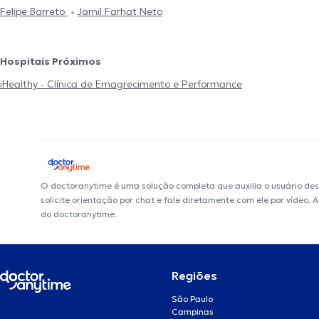
Felipe Barreto
Jamil Farhat Neto
Hospitais Próximos
iHealthy - Clínica de Emagrecimento e Performance
O doctoranytime é uma solução completa que auxilia o usuário de
solicite orientação por chat e fale diretamente com ele por vídeo.
do doctoranytime.
Regiões
São Paulo
Campinas